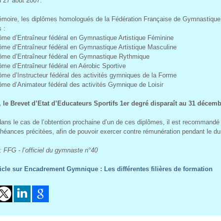
u 27 août 2007.
moire, les diplômes homologués de la Fédération Française de Gymnastique, 
 :
plôme d’Entraîneur fédéral en Gymnastique Artistique Féminine
plôme d’Entraîneur fédéral en Gymnastique Artistique Masculine
plôme d’Entraîneur fédéral en Gymnastique Rythmique
lôme d’Entraîneur fédéral en Aérobic Sportive
plôme d’Instructeur fédéral des activités gymniques de la Forme
plôme d’Animateur fédéral des activités Gymnique de Loisir
, le Brevet d’Etat d’Educateurs Sportifs 1er degré disparaît au 31 décemb
dans le cas de l’obtention prochaine d’un de ces diplômes, il est recommandé
héances précitées, afin de pouvoir exercer contre rémunération pendant le duré
: FFG - l’officiel du gymnaste n°40
ticle sur Encadrement Gymnique : Les différentes filières de formation