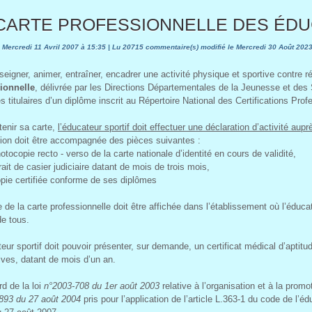
 CARTE PROFESSIONNELLE DES ÉD
 Mercredi 11 Avril 2007 à 15:35 | Lu 20715 commentaire(s) modifié le Mercredi 30 Août 202
seigner, animer, entraîner, encadrer une activité physique et sportive contre 
ionnelle
, délivrée par les Directions Départementales de la Jeunesse et des
es titulaires d’un diplôme inscrit au Répertoire National des Certifications 
tenir sa carte,
l’éducateur sportif doit effectuer une déclaration d’activité aup
tion doit être accompagnée des pièces suivantes :
otocopie recto - verso de la carte nationale d’identité en cours de validité,
rait de casier judiciaire datant de mois de trois mois,
opie certifiée conforme de ses diplômes
 de la carte professionnelle doit être affichée dans l’établissement où l’éduc
de tous.
eur sportif doit pouvoir présenter, sur demande, un certificat médical d’aptitu
ives, datant de mois d’un an.
d de la loi
n°2003-708 du 1er août 2003
relative à l’organisation et à la prom
893 du 27 août 2004
pris pour l’application de l’article L.363-1 du code de l’