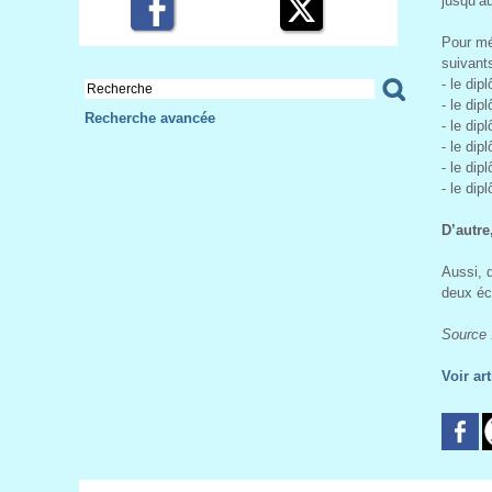
jusqu’a
Pour mé
suivants
- le di
- le di
Recherche avancée
- le di
- le dip
- le di
- le di
D’autre
Aussi, 
deux éc
Source 
Voir ar