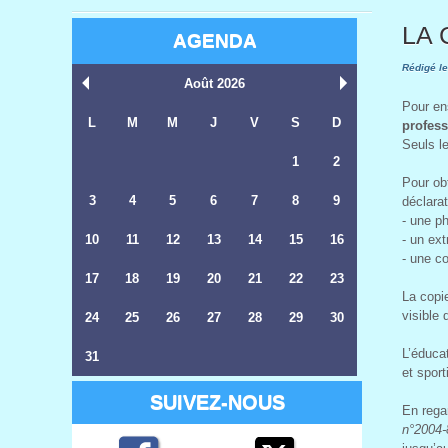
LA
AGENDA
Rédigé le
Août 2026
Pour en
L
M
M
J
V
S
D
profess
Seuls l
1
2
Pour ob
3
4
5
6
7
8
9
déclara
- une ph
10
11
12
13
14
15
16
- un ext
- une c
17
18
19
20
21
22
23
La copie
visible 
24
25
26
27
28
29
30
L’éducat
31
et sport
SUIVEZ-NOUS
En regar
n°2004-