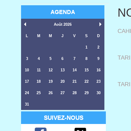
N
AGENDA
Août 2026
CAH
L
M
M
J
V
S
D
1
2
TAR
3
4
5
6
7
8
9
10
11
12
13
14
15
16
17
18
19
20
21
22
23
TAR
24
25
26
27
28
29
30
31
SUIVEZ-NOUS