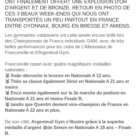
ONT FINALEMENT OFFERT UNE EXPLOSION D'OR
D'ARGENT ET DE BRONZE. RETOUR EN PHOTO DE
CES 3 BEAUX WEEK-ENDS QUI NOUS ONT
TRANSPORTÉS UN PEU PARTOUT EN FRANCE
ENTRE OYONNAX, BOURG EN BRESSE ET AMIENS.
Les gymnastes valdoisiens ont cette année encore brillé lors
des Championnats de France individuels GAM, avec de très
belles performances pour les clubs de L’Albonnaise de
Franconville et d’Argenteuil Gym.
Franconville repart avec quatre magnifiques médailles
nationales :
🥉 Soän décroche le bronze en Nationale A 12 ans,
🥉 Théo se classe également 3ème en Nationale A 21 ans et
moins
🥉 Enzo monte également sur la 3e marche du podium en
Nationale A 21 ans et moins Finale B,
🥈 tandis que Quentin devient vice-champion de France en
Nationale A 22 ans et plus.
De son côté,
Argenteuil Gym s’illustre grâce à la superbe
médaille d’argent 🥈de Simon en Nationale A 18 ans – Finale
B.