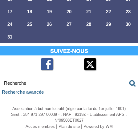
17
18
19
20
21
22
23
24
25
26
27
28
29
30
31
SUIVEZ-NOUS
Recherche avancée
Association à but non lucratif (régie par la loi du 1er juillet 1901)
Siret : 384 971 297 00039 - : NAF : 9319Z - Etablissement APS :
N°09508ET0027
|
|
Accès membres
Plan du site
Powered by WM