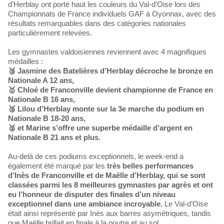
d’Herblay ont porté haut les couleurs du Val-d’Oise lors des
Championnats de France individuels GAF à Oyonnax, avec des
résultats remarquables dans des catégories nationales
particulièrement relevées.
Les gymnastes valdoisiennes reviennent avec 4 magnifiques
médailles :
🥉 Jasmine des Batelières d’Herblay décroche le bronze en
Nationale A 12 ans,
🥇 Chloé de Franconville devient championne de France en
Nationale B 16 ans,
🥉 Lilou d’Herblay monte sur la 3e marche du podium en
Nationale B 18-20 ans,
🥈 et Marine s’offre une superbe médaille d’argent en
Nationale B 21 ans et plus.
Au-delà de ces podiums exceptionnels, le week-end a
également été marqué par les
très belles performances
d’Inès de Franconville et de Maëlle d’Herblay, qui se sont
classées parmi les 8 meilleures gymnastes par agrès et ont
eu l’honneur de disputer des finales d’un niveau
exceptionnel dans une ambiance incroyable.
Le Val-d’Oise
était ainsi représenté par Inès aux barres asymétriques, tandis
que Maëlle brillait en finale à la poutre et au sol.