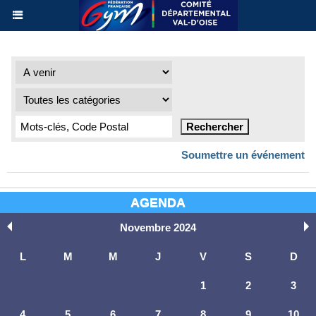
Soumettre un événement
AGENDA
Novembre 2024
L
M
M
J
V
S
D
1
2
3
4
5
6
7
8
9
10