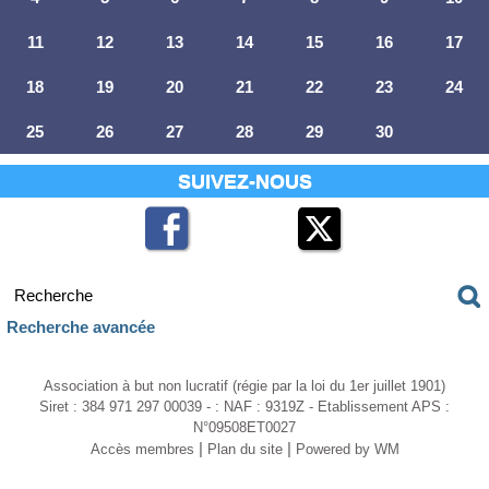
11
12
13
14
15
16
17
18
19
20
21
22
23
24
25
26
27
28
29
30
SUIVEZ-NOUS
Recherche avancée
Association à but non lucratif (régie par la loi du 1er juillet 1901)
Siret : 384 971 297 00039 - : NAF : 9319Z - Etablissement APS :
N°09508ET0027
|
|
Accès membres
Plan du site
Powered by WM