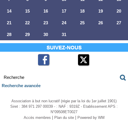
14
15
16
17
18
19
20
21
22
23
24
25
26
27
28
29
30
31
SUIVEZ-NOUS
Recherche avancée
Association à but non lucratif (régie par la loi du 1er juillet 1901)
Siret : 384 971 297 00039 - : NAF : 9319Z - Etablissement APS :
N°09508ET0027
|
|
Accès membres
Plan du site
Powered by WM