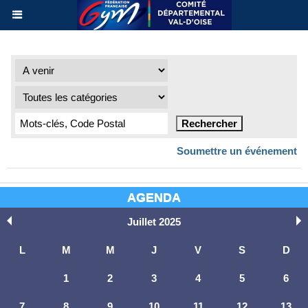
Soumettre un événement
AGENDA
Juillet 2025
L
M
M
J
V
S
D
1
2
3
4
5
6
7
8
9
10
11
12
13