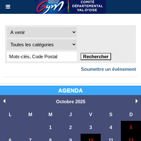
Soumettre un événement
AGENDA
Octobre 2025
L
M
M
J
V
S
D
1
2
3
4
5
6
7
8
9
10
11
12