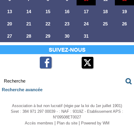
13
14
15
16
17
18
19
20
21
22
23
24
25
26
27
28
29
30
31
SUIVEZ-NOUS
Recherche avancée
Association à but non lucratif (régie par la loi du 1er juillet 1901)
Siret : 384 971 297 00039 - : NAF : 9319Z - Etablissement APS :
N°09508ET0027
|
|
Accès membres
Plan du site
Powered by WM