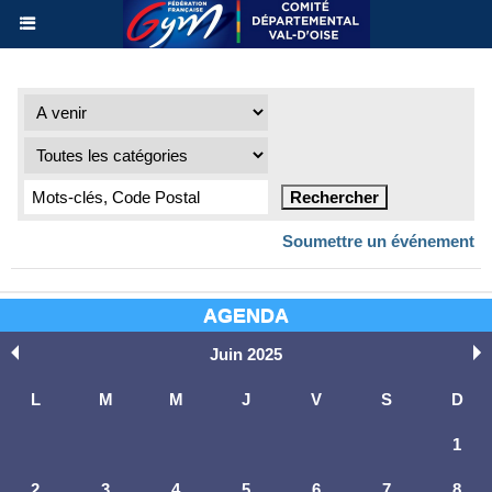
Soumettre un événement
AGENDA
Juin 2025
L
M
M
J
V
S
D
1
2
3
4
5
6
7
8