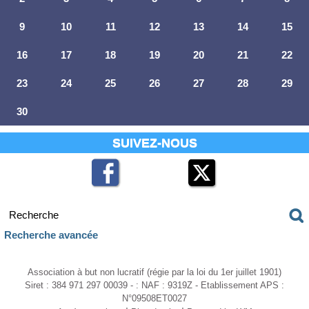
9
10
11
12
13
14
15
16
17
18
19
20
21
22
23
24
25
26
27
28
29
30
SUIVEZ-NOUS
Recherche avancée
Association à but non lucratif (régie par la loi du 1er juillet 1901)
Siret : 384 971 297 00039 - : NAF : 9319Z - Etablissement APS :
N°09508ET0027