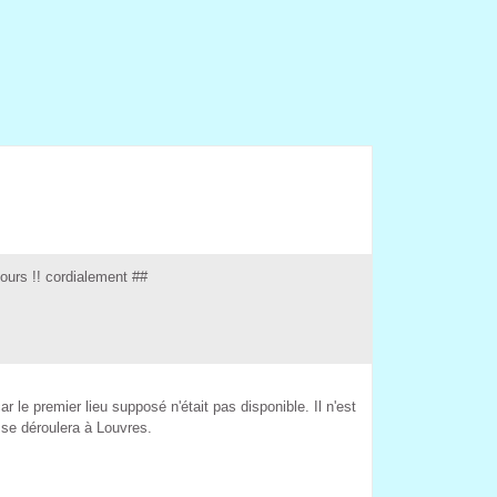
our !! cordialement ## 
car le premier lieu uppoé n'était pa diponible. Il n'et 
 e déroulera à Louvre. 