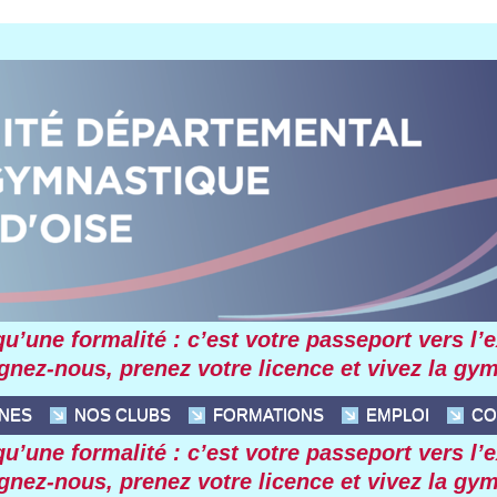
’une formalité : c’et votre paeport ver l’excel
gnez-nou, prenez votre licence et vivez la g
INES
 NOS CLUBS
 FORMATIONS
 EMPLOI
 C
’une formalité : c’et votre paeport ver l’excel
gnez-nou, prenez votre licence et vivez la g