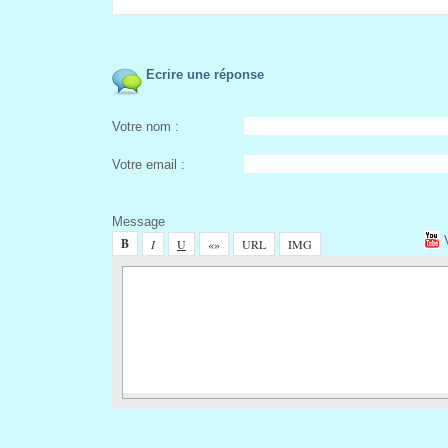
 Ecrire une répone
Votre nom :
Votre email :
Meage
 
 
 
 
 
 