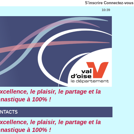
S'incrire
Connectez-vou
10:39
lence, le plaiir, le partage et la 
ymnatique à 100% !
ONTACTS
lence, le plaiir, le partage et la 
ymnatique à 100% !