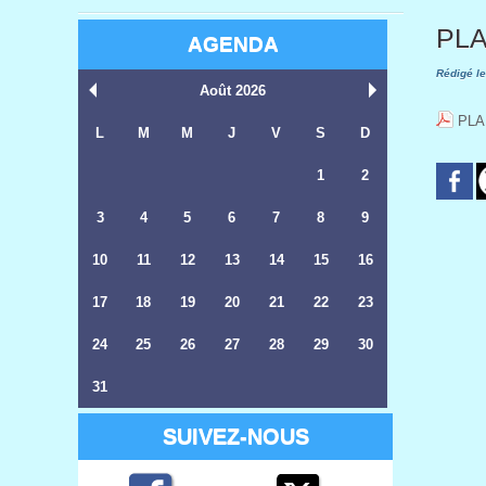
PLA
AGENDA
Rédigé le
Août 2026
PLA
L
M
M
J
V
S
D
1
2
3
4
5
6
7
8
9
10
11
12
13
14
15
16
17
18
19
20
21
22
23
24
25
26
27
28
29
30
31
SUIVEZ-NOUS