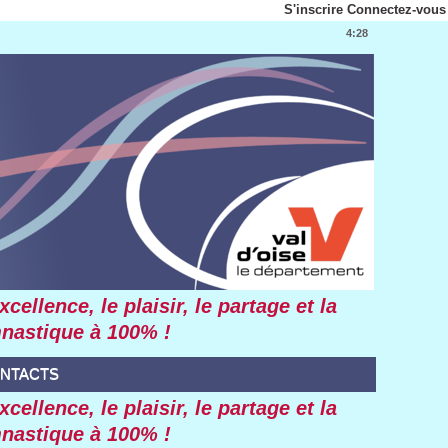
S'inscrire
Connectez-vous
4:28
ellence, le plaisir, le partage et la
mnastique à 100% !
NTACTS
ellence, le plaisir, le partage et la
mnastique à 100% !