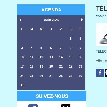
TÉL
AGENDA
Rédigé le
Août 2026
L
M
M
J
V
S
D
1
2
3
4
5
6
7
8
9
TELEC
10
11
12
13
14
15
16
Attenti
17
18
19
20
21
22
23
24
25
26
27
28
29
30
31
SUIVEZ-NOUS