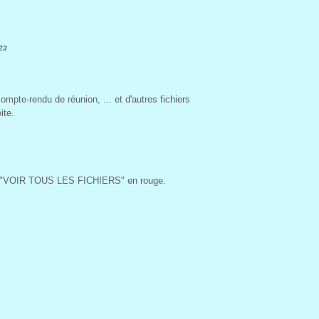
23
pte-rendu de réunion, ... et d'autres fichiers
ite.
e sur "VOIR TOUS LES FICHIERS" en rouge.