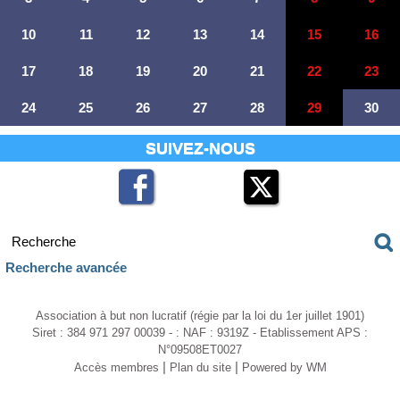
10
11
12
13
14
15
16
17
18
19
20
21
22
23
24
25
26
27
28
29
30
SUIVEZ-NOUS
Recherche avancée
Association à but non lucratif (régie par la loi du 1er juillet 1901)
Siret : 384 971 297 00039 - : NAF : 9319Z - Etablissement APS :
N°09508ET0027
|
|
Accès membres
Plan du site
Powered by WM