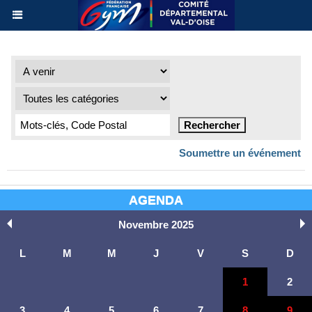
Soumettre un événement
AGENDA
Novembre 2025
L
M
M
J
V
S
D
1
2
3
4
5
6
7
8
9