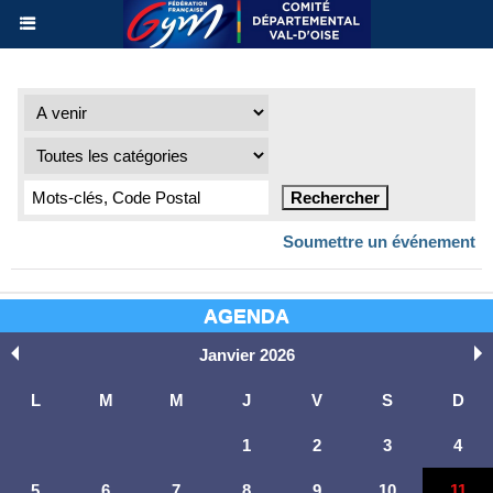
Soumettre un événement
AGENDA
Janvier 2026
L
M
M
J
V
S
D
1
2
3
4
5
6
7
8
9
10
11