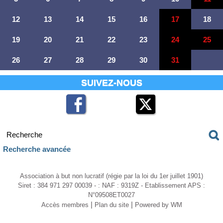
12
13
14
15
16
17
18
19
20
21
22
23
24
25
26
27
28
29
30
31
SUIVEZ-NOUS
Recherche avancée
Association à but non lucratif (régie par la loi du 1er juillet 1901)
Siret : 384 971 297 00039 - : NAF : 9319Z - Etablissement APS :
N°09508ET0027
|
|
Accès membres
Plan du site
Powered by WM