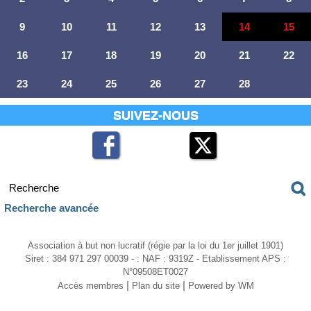
9
10
11
12
13
14
15
16
17
18
19
20
21
22
23
24
25
26
27
28
SUIVEZ-NOUS
Recherche avancée
Association à but non lucratif (régie par la loi du 1er juillet 1901)
Siret : 384 971 297 00039 - : NAF : 9319Z - Etablissement APS :
N°09508ET0027
|
|
Accès membres
Plan du site
Powered by WM