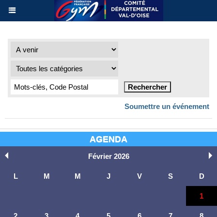
Soumettre un événement
AGENDA
Février 2026
L
M
M
J
V
S
D
1
2
3
4
5
6
7
8