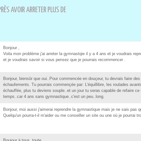
ÈS AVOIR ARRETER PLUS DE 
 Bonjour , 
 Voila mon problème j'ai arreter la gymnatqie il y a 4 an et je voudrai 
et je voudrai avoir i vou penez que je pourrai recommencer . 
 Bonjour, bienûr que oui..Pour commencée en douçeur, tu devrai faire 
échaufement. Tu pourrai commençée par: L'équillibre, le roulade avant,
échauffée, plu tu devien ouple..et un jour tu era capable de refaire ce
temp..car 4 an an gymnatique..c'et un peu..long. 
 Bonjour, moi aui j'aimerai reprendre la gymnatique mai je ne ai pa q
Quelqu'un pourra-t-il m'aider ou me coneiller un ite ou une où je pourrai t
 Boujour à tou, toute, 