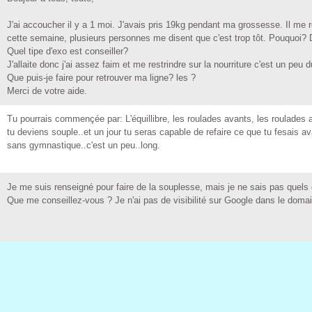
 J'ai accoucher il y a 1 moi. J'avai pri 19kg pendant ma groee. Il me re
cette emaine, pluieur peronne me dient que c'et trop tôt. Pouquoi? Doi
 Quel tipe d'exo et coneiller? 
 J'allaite donc j'ai aez faim et me retrindre ur la nourriture c'et un peu du
 Que pui-je faire pour retrouver ma ligne? le ? 
 Merci de votre aide. 
 Tu pourrai commençée par: L'équillibre, le roulade avant, le roulade ar
tu devien ouple..et un jour tu era capable de refaire ce que tu feai av
an gymnatique..c'et un peu..long. 
 Je me ui reneigné pour faire de la ouplee, mai je ne ai pa quel ex
 Que me coneillez-vou ? Je n'ai pa de viibilité ur Google dan le domain