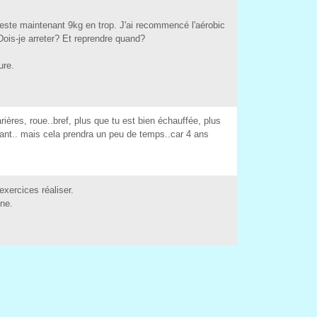
te maintenant 9kg en trop. J'ai recommencé l'aérobic 
-je arreter? Et reprendre quand? 
re. 
ière, roue..bref, plu que tu et bien échauffée, plu 
ant.. mai cela prendra un peu de temp..car 4 an 
ercice réalier. 
e. 