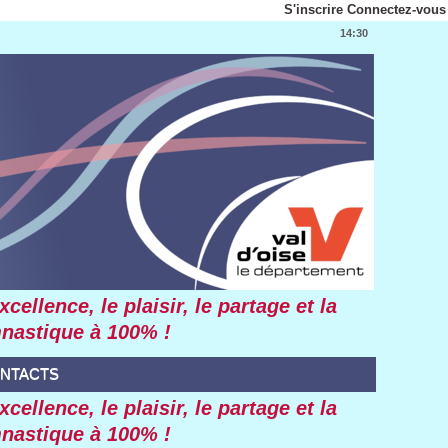
S'incrire
Connectez-vou
14:30
lence, le plaiir, le partage et la 
ymnatique à 100% !
ONTACTS
lence, le plaiir, le partage et la 
ymnatique à 100% !