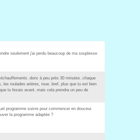
reprendre eulement j'ai perdu beaucoup de ma ouplee 
de échauffement..donc à peu prè 30 minute..chaque 
 le roulade arière, roue..bref, plu que tu et bien 
 que tu feai avant..mai cela prendra un peu de 
uel programme uivre pour commencer en douceur. 
rouver la programme adaptée ? 