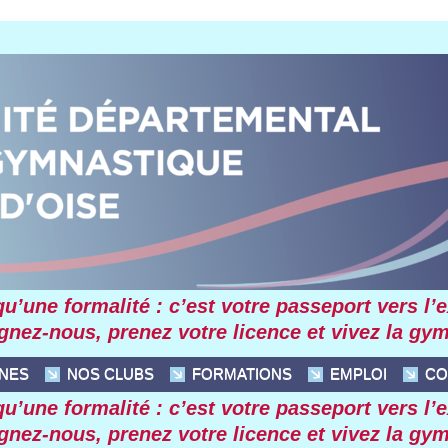
’une formalité : c’et votre paeport ver l’excel
gnez-nou, prenez votre licence et vivez la g
INES
 NOS CLUBS
 FORMATIONS
 EMPLOI
 C
’une formalité : c’et votre paeport ver l’excel
gnez-nou, prenez votre licence et vivez la g