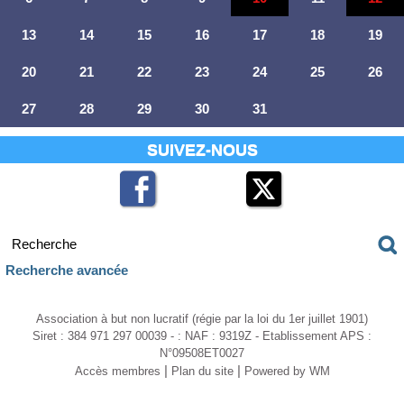
13
14
15
16
17
18
19
20
21
22
23
24
25
26
27
28
29
30
31
SUIVEZ-NOUS
Recherche avancée
Association à but non lucratif (régie par la loi du 1er juillet 1901)
Siret : 384 971 297 00039 - : NAF : 9319Z - Etablissement APS :
N°09508ET0027
|
|
Accès membres
Plan du site
Powered by WM