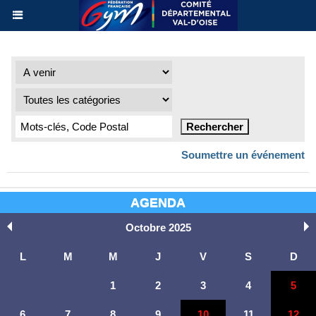
Soumettre un événement
AGENDA
Octobre 2025
L
M
M
J
V
S
D
1
2
3
4
5
6
7
8
9
10
11
12