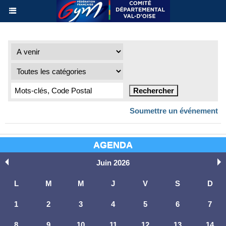
Soumettre un événement
AGENDA
Juin 2026
L
M
M
J
V
S
D
1
2
3
4
5
6
7
8
9
10
11
12
13
14