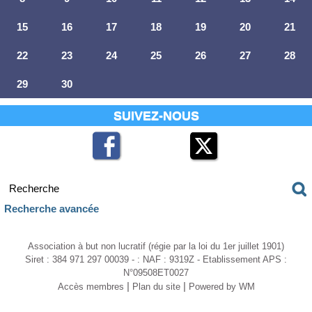
15
16
17
18
19
20
21
22
23
24
25
26
27
28
29
30
SUIVEZ-NOUS
Recherche avancée
Association à but non lucratif (régie par la loi du 1er juillet 1901)
Siret : 384 971 297 00039 - : NAF : 9319Z - Etablissement APS :
N°09508ET0027
|
|
Accès membres
Plan du site
Powered by WM