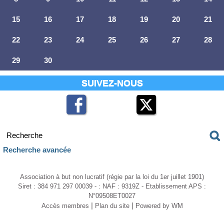
15
16
17
18
19
20
21
22
23
24
25
26
27
28
29
30
SUIVEZ-NOUS
Recherche avancée
Association à but non lucratif (régie par la loi du 1er juillet 1901)
Siret : 384 971 297 00039 - : NAF : 9319Z - Etablissement APS :
N°09508ET0027
|
|
Accès membres
Plan du site
Powered by WM