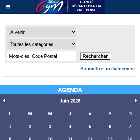
Soumettre un événement
AGENDA
Juin 2026
L
M
M
J
V
S
D
1
2
3
4
5
6
7
8
9
10
11
12
13
14