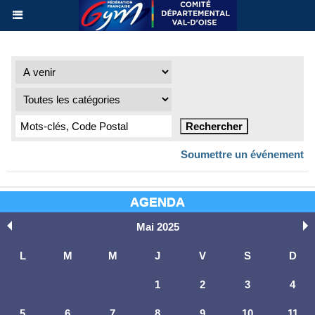
Soumettre un événement
AGENDA
Mai 2025
L
M
M
J
V
S
D
1
2
3
4
5
6
7
8
9
10
11