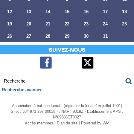
12
13
14
15
16
17
18
19
20
21
22
23
24
25
26
27
28
29
30
31
SUIVEZ-NOUS
Recherche avancée
Association à but non lucratif (régie par la loi du 1er juillet 1901)
Siret : 384 971 297 00039 - : NAF : 9319Z - Etablissement APS :
N°09508ET0027
|
|
Accès membres
Plan du site
Powered by WM