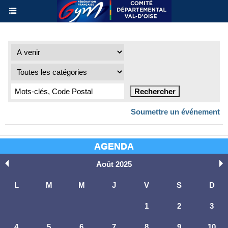
Soumettre un événement
AGENDA
Août 2025
L
M
M
J
V
S
D
1
2
3
4
5
6
7
8
9
10