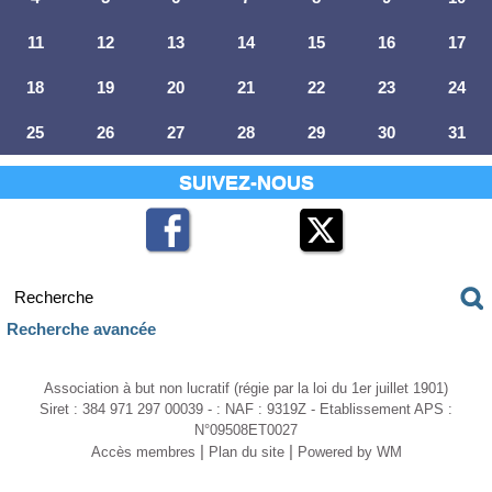
11
12
13
14
15
16
17
18
19
20
21
22
23
24
25
26
27
28
29
30
31
SUIVEZ-NOUS
Recherche avancée
Association à but non lucratif (régie par la loi du 1er juillet 1901)
Siret : 384 971 297 00039 - : NAF : 9319Z - Etablissement APS :
N°09508ET0027
|
|
Accès membres
Plan du site
Powered by WM