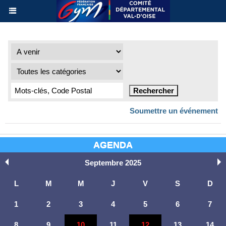
Soumettre un événement
AGENDA
Septembre 2025
L
M
M
J
V
S
D
1
2
3
4
5
6
7
8
9
10
11
12
13
14