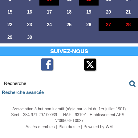
15
16
17
18
19
20
21
22
23
24
25
26
27
28
29
30
SUIVEZ-NOUS
Recherche avancée
Association à but non lucratif (régie par la loi du 1er juillet 1901)
Siret : 384 971 297 00039 - : NAF : 9319Z - Etablissement APS :
N°09508ET0027
|
|
Accès membres
Plan du site
Powered by WM